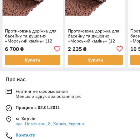
Протиковзна доріжка для
Протиковзна доріжка для
Прот
басейну та душових
басейну та душових
басе
«Морський камінь» (12
«Морський камінь» (12
«Мор
мм, 0.5×9 м) коричневий
мм, 0.5×3 м) коричневий
мм, 
6 700
2 235
10 
₴
₴
Купити
Купити
Про нас
Рейтинг не сформований
Менше 5 відгуків за останній рік
Працює з 02.01.2011
м. Харків
вул. Цементна, 8, Харків, Україна
Контакти