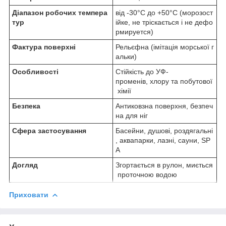
Діапазон робочих темпера
від -30°C до +50°C (морозост
тур
ійке, не тріскається і не дефо
рмируется)
Фактура поверхні
Рельєфна (імітація морської г
альки)
Особливості
Стійкість до УФ-
променів, хлору та побутової
хімії
Безпека
Антиковзна поверхня, безпеч
на для ніг
Сфера застосування
Басейни, душові, роздягальні
, аквапарки, лазні, сауни, SP
A
Догляд
Згортається в рулон, миється
проточною водою
Приховати