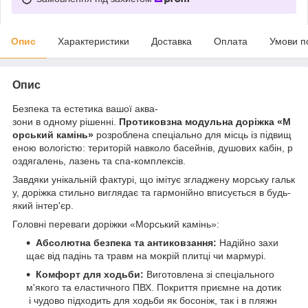
Опис
Характеристики
Доставка
Оплата
Умови п
Опис
Безпека та естетика вашої аква-
зони в одному рішенні.
Протиковзна модульна доріжка «М
орський камінь»
розроблена спеціально для місць із підвищ
еною вологістю: територій навколо басейнів, душових кабін, р
оздягалень, лазень та спа-комплексів.
Завдяки унікальній фактурі, що імітує згладжену морську гальк
у, доріжка стильно виглядає та гармонійно вписується в будь-
який інтер'єр.
Головні переваги доріжки «Морський камінь»:
Абсолютна безпека та антиковзання:
Надійно захи
щає від падінь та травм на мокрій плитці чи мармурі.
Комфорт для ходьби:
Виготовлена зі спеціального
м'якого та еластичного ПВХ. Покриття приємне на дотик
і чудово підходить для ходьби як босоніж, так і в пляжн