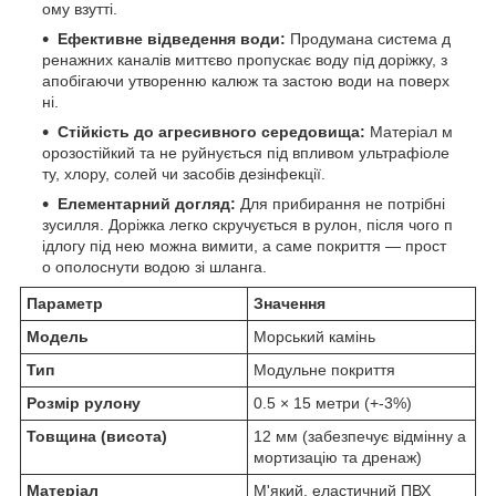
ому взутті.
Ефективне відведення води:
Продумана система д
ренажних каналів миттєво пропускає воду під доріжку, з
апобігаючи утворенню калюж та застою води на поверх
ні.
Стійкість до агресивного середовища:
Матеріал м
орозостійкий та не руйнується під впливом ультрафіоле
ту, хлору, солей чи засобів дезінфекції.
Елементарний догляд:
Для прибирання не потрібні
зусилля. Доріжка легко скручується в рулон, після чого п
ідлогу під нею можна вимити, а саме покриття — прост
о ополоснути водою зі шланга.
Параметр
Значення
Модель
Морський камінь
Тип
Модульне покриття
Розмір рулону
0.5 × 15 метри (+-3%)
Товщина (висота)
12 мм (забезпечує відмінну а
мортизацію та дренаж)
Матеріал
М'який, еластичний ПВХ