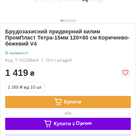
Брудозахисний придверний килим
ПромПласт Тетра-15мм 120×80 см Коричнево-
бежевий V4
В наявності
Код: Т-15128bb4
Опт і роздріб
1 419
₴
1 265 ₴
від 10 шт.
Купити
або
Купити з