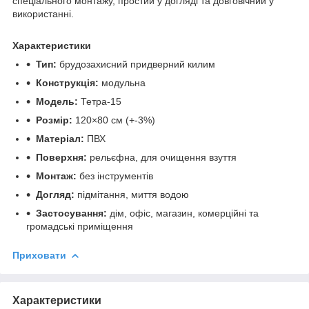
спеціального монтажу, простий у догляді та довговічний у
використанні.
Характеристики
Тип:
брудозахисний придверний килим
Конструкція:
модульна
Модель:
Тетра-15
Розмір:
120×80 см (+-3%)
Матеріал:
ПВХ
Поверхня:
рельєфна, для очищення взуття
Монтаж:
без інструментів
Догляд:
підмітання, миття водою
Застосування:
дім, офіс, магазин, комерційні та
громадські приміщення
Приховати
Характеристики