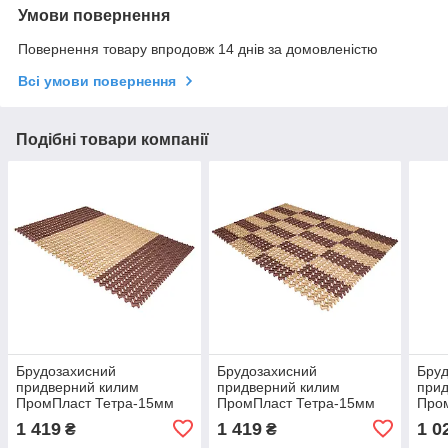
Умови повернення
Повернення товару впродовж 14 днів за домовленістю
Всі умови повернення
Подібні товари компанії
Брудозахисний
Брудозахисний
Бру
придверний килим
придверний килим
прид
ПромПласт Тетра-15мм
ПромПласт Тетра-15мм
Про
120×80 см Коричнево-
120×80 см Коричнево-
120×
1 419
1 419
1 0
₴
₴
бежевий V5
бежевий V3
беж