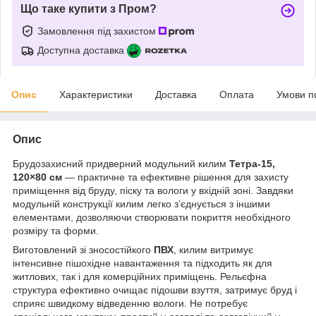
Що таке купити з Пром?
Замовлення під захистом
Доступна доставка
Опис
Характеристики
Доставка
Оплата
Умови п
Опис
Брудозахисний придверний модульний килим
Тетра-15,
120×80 см
— практичне та ефективне рішення для захисту
приміщення від бруду, піску та вологи у вхідній зоні. Завдяки
модульній конструкції килим легко з’єднується з іншими
елементами, дозволяючи створювати покриття необхідного
розміру та форми.
Виготовлений зі зносостійкого
ПВХ
, килим витримує
інтенсивне пішохідне навантаження та підходить як для
житлових, так і для комерційних приміщень. Рельєфна
структура ефективно очищає підошви взуття, затримує бруд і
сприяє швидкому відведенню вологи. Не потребує