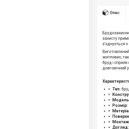
Опис
Брудозахисн
захисту примі
з’єднується 
Виготовлений 
житлових, та
бруд і сприяє
довговічний у
Характерист
Тип:
бру
Констру
Модель
Розмір:
Матеріа
Поверхн
Монтаж
Догляд: