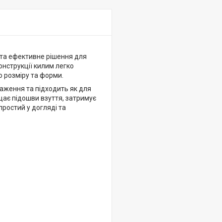
та ефективне рішення для
конструкції килим легко
 розміру та форми.
таження та підходить як для
щає підошви взуття, затримує
ростий у догляді та