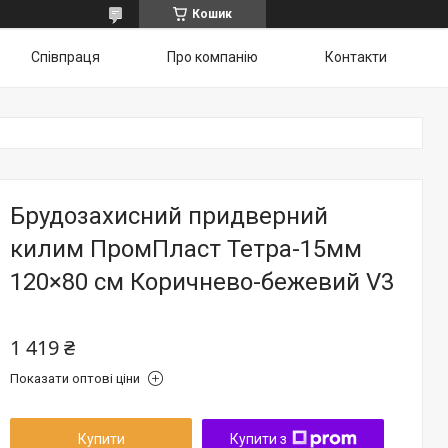
Кошик
Співпраця
Про компанію
Контакти
Брудозахисний придверний
килим ПромПласт Тетра-15мм
120×80 см Коричнево-бежевий V3
1 419 ₴
Показати оптові ціни
Купити
Купити з