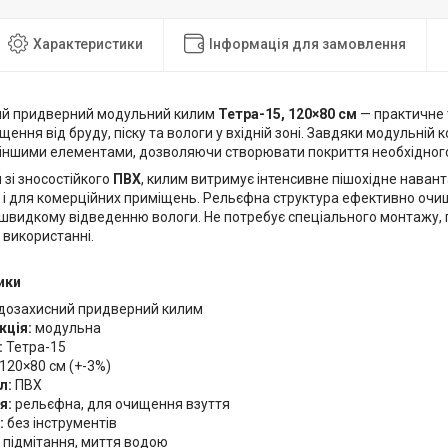
Характеристики
Інформація для замовлення
ий придверний модульний килим
Тетра-15, 120×80 см
— практичне 
щення від бруду, піску та вологи у вхідній зоні. Завдяки модульній 
з іншими елементами, дозволяючи створювати покриття необхідного
зі зносостійкого
ПВХ
, килим витримує інтенсивне пішохідне наван
к і для комерційних приміщень. Рельєфна структура ефективно очи
 швидкому відведенню вологи. Не потребує спеціального монтажу, п
 використанні.
ики
дозахисний придверний килим
кція:
модульна
:
Тетра-15
120×80 см (+-3%)
л:
ПВХ
я:
рельєфна, для очищення взуття
:
без інструментів
підмітання, миття водою