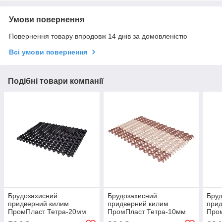
Умови повернення
Повернення товару впродовж 14 днів за домовленістю
Всі умови повернення
Подібні товари компанії
Брудозахисний
Брудозахисний
Бру
придверний килим
придверний килим
прид
ПромПласт Тетра-20мм
ПромПласт Тетра-10мм
Про
60×40 см чорний
60×40 см Коричнево-
60×4