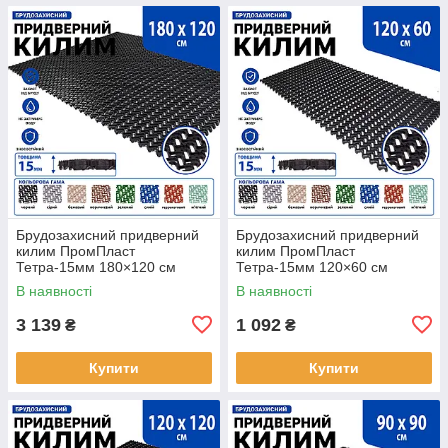
Брудозахисний придверний
Брудозахисний придверний
килим ПромПласт
килим ПромПласт
Тетра-15мм 180×120 см
Тетра-15мм 120×60 см
Чорний
Чорний
В наявності
В наявності
3 139
1 092
₴
₴
Купити
Купити