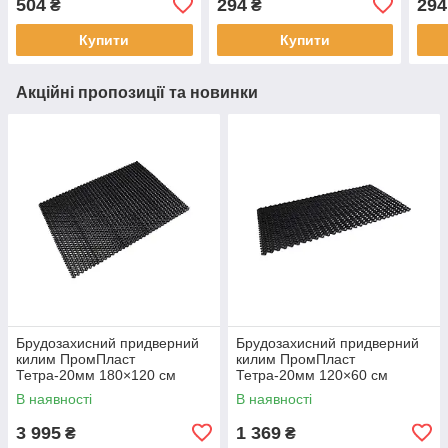
504
294
294
₴
₴
бежевий V2
беж
Купити
Купити
Акційні пропозиції та новинки
Брудозахисний придверний
Брудозахисний придверний
килим ПромПласт
килим ПромПласт
Тетра-20мм 180×120 см
Тетра-20мм 120×60 см
чорний
чорний
В наявності
В наявності
3 995
1 369
₴
₴