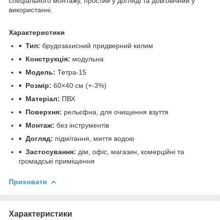
спеціального монтажу, простий у догляді та довговічний у
використанні.
Характеристики
Тип:
брудозахисний придверний килим
Конструкція:
модульна
Модель:
Тетра-15
Розмір:
60×40 см (+-3%)
Матеріал:
ПВХ
Поверхня:
рельєфна, для очищення взуття
Монтаж:
без інструментів
Догляд:
підмітання, миття водою
Застосування:
дім, офіс, магазин, комерційні та
громадські приміщення
Приховати
Характеристики