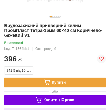
Брудозахисний придверний килим
ПромПласт Тетра-15мм 60×40 см Коричнево-
бежевий V1
В наявності
Код: Т-1564bb1
Опт і роздріб
396
₴
341 ₴
від 10 шт.
Купити
або
Купити з