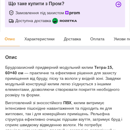
Що таке купити з Пром?
Замовлення під захистом
Доступна доставка
Опис
Характеристики
Доставка
Оплата
Умови п
Опис
Брудозахисний придверний модульний килим
Тетра-15,
60×40 см
— практичне та ефективне рішення для захисту
приміщення від бруду, піску та вологи у вхідній зоні. Завдяки
модульній конструкції килим легко з’єднується з іншими
елементами, дозволяючи створювати покриття необхідного
розміру та форми.
Виготовлений зі зносостійкого
ПВХ
, килим витримує
інтенсивне пішохідне навантаження та підходить як для
житлових, так і для комерційних приміщень. Рельєфна
структура ефективно очищає підошви взуття, затримує бруд і
сприяє швидкому відведенню вологи. Не потребує