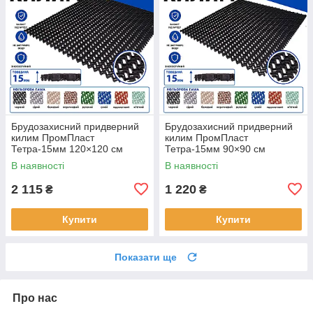
Брудозахисний придверний
Брудозахисний придверний
килим ПромПласт
килим ПромПласт
Тетра-15мм 120×120 см
Тетра-15мм 90×90 см
Чорний
Чорний
В наявності
В наявності
2 115
1 220
₴
₴
Купити
Купити
Показати ще
Про нас