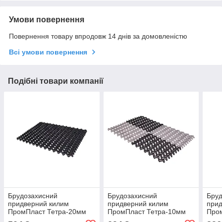
Умови повернення
Повернення товару впродовж 14 днів за домовленістю
Всі умови повернення
Подібні товари компанії
Брудозахисний
Брудозахисний
Бру
придверний килим
придверний килим
прид
ПромПласт Тетра-20мм
ПромПласт Тетра-10мм
Про
60×40 см чорний
60×40 см Чорно-cірий V1
60×4