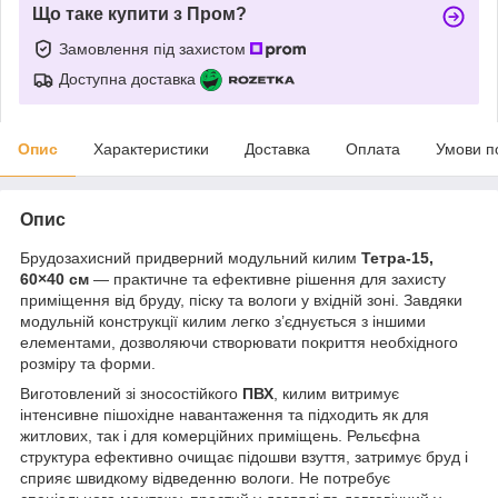
Що таке купити з Пром?
Замовлення під захистом
Доступна доставка
Опис
Характеристики
Доставка
Оплата
Умови п
Опис
Брудозахисний придверний модульний килим
Тетра-15,
60×40 см
— практичне та ефективне рішення для захисту
приміщення від бруду, піску та вологи у вхідній зоні. Завдяки
модульній конструкції килим легко з’єднується з іншими
елементами, дозволяючи створювати покриття необхідного
розміру та форми.
Виготовлений зі зносостійкого
ПВХ
, килим витримує
інтенсивне пішохідне навантаження та підходить як для
житлових, так і для комерційних приміщень. Рельєфна
структура ефективно очищає підошви взуття, затримує бруд і
сприяє швидкому відведенню вологи. Не потребує