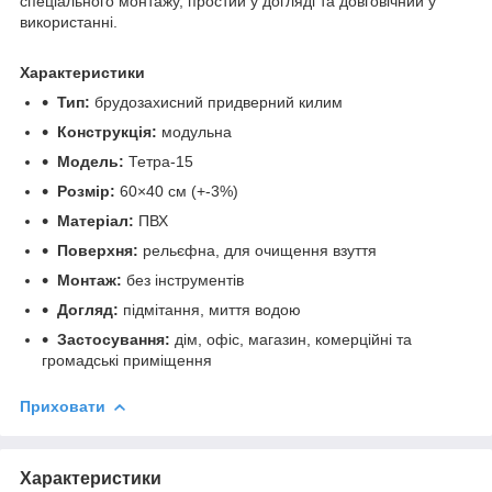
спеціального монтажу, простий у догляді та довговічний у
використанні.
Характеристики
Тип:
брудозахисний придверний килим
Конструкція:
модульна
Модель:
Тетра-15
Розмір:
60×40 см (+-3%)
Матеріал:
ПВХ
Поверхня:
рельєфна, для очищення взуття
Монтаж:
без інструментів
Догляд:
підмітання, миття водою
Застосування:
дім, офіс, магазин, комерційні та
громадські приміщення
Приховати
Характеристики