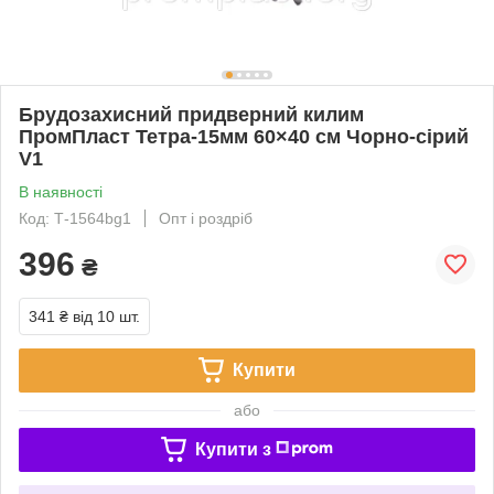
Брудозахисний придверний килим
ПромПласт Тетра-15мм 60×40 см Чорно-сірий
V1
В наявності
Код: Т-1564bg1
Опт і роздріб
396
₴
341 ₴
від 10 шт.
Купити
або
Купити з