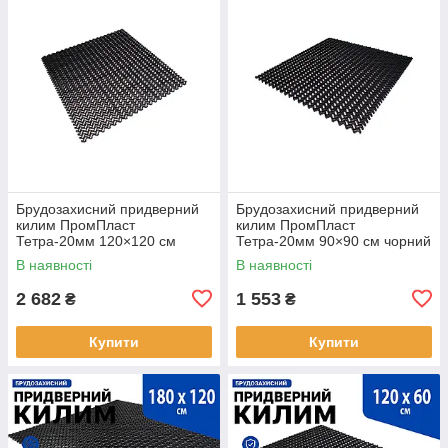
Брудозахисний придверний
Брудозахисний придверний
килим ПромПласт
килим ПромПласт
Тетра-20мм 120×120 см
Тетра-20мм 90×90 см чорний
чорний
В наявності
В наявності
2 682
1 553
₴
₴
Купити
Купити