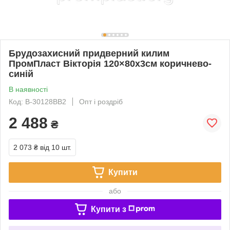
Брудозахисний придверний килим
ПромПласт Вікторія 120×80х3см коричнево-
синій
В наявності
Код: В-30128BB2
Опт і роздріб
2 488
₴
2 073 ₴
від 10 шт.
Купити
або
Купити з