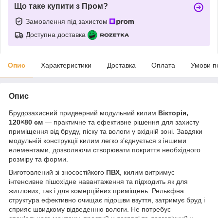
Що таке купити з Пром?
Замовлення під захистом
Доступна доставка
Опис
Характеристики
Доставка
Оплата
Умови п
Опис
Брудозахисний придверний модульний килим
Вікторія,
120×80 см
— практичне та ефективне рішення для захисту
приміщення від бруду, піску та вологи у вхідній зоні. Завдяки
модульній конструкції килим легко з’єднується з іншими
елементами, дозволяючи створювати покриття необхідного
розміру та форми.
Виготовлений зі зносостійкого
ПВХ
, килим витримує
інтенсивне пішохідне навантаження та підходить як для
житлових, так і для комерційних приміщень. Рельєфна
структура ефективно очищає підошви взуття, затримує бруд і
сприяє швидкому відведенню вологи. Не потребує