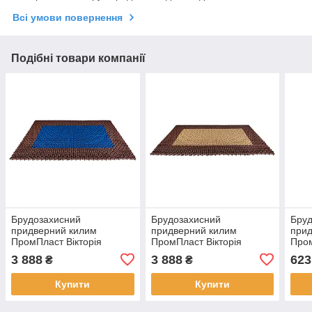
Всі умови повернення
Подібні товари компанії
Брудозахисний
Брудозахисний
Бру
придверний килим
придверний килим
прид
ПромПласт Вікторія
ПромПласт Вікторія
Пром
150×100х3см коричнево-
150×100х3см коричнево-
60×4
3 888
3 888
623
₴
₴
синій
бежевий
беж
Купити
Купити