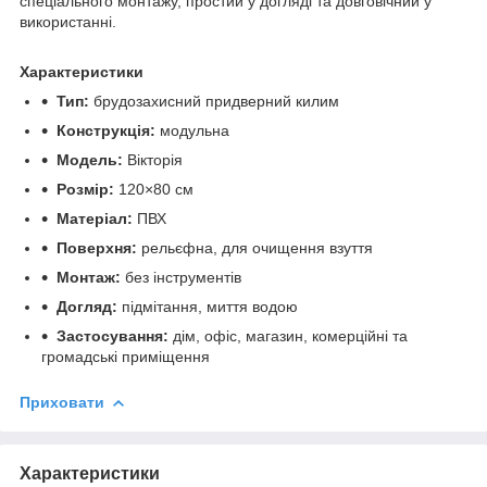
спеціального монтажу, простий у догляді та довговічний у
використанні.
Характеристики
Тип:
брудозахисний придверний килим
Конструкція:
модульна
Модель:
Вікторія
Розмір:
120×80 см
Матеріал:
ПВХ
Поверхня:
рельєфна, для очищення взуття
Монтаж:
без інструментів
Догляд:
підмітання, миття водою
Застосування:
дім, офіс, магазин, комерційні та
громадські приміщення
Приховати
Характеристики