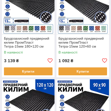
Брудозахисний придверний
Брудозахисний придверний
килим ПромПласт
килим ПромПласт
Тетра-15мм 180×120 см
Тетра-15мм 120×60 см
Чорний
Чорний
В наявності
В наявності
3 139
1 092
₴
₴
Купити
Купити