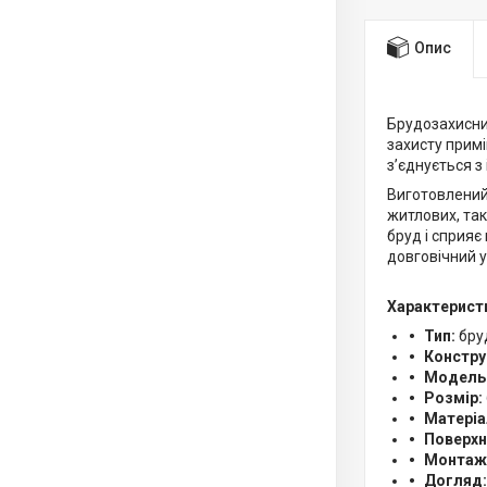
Опис
Брудозахисн
захисту примі
з’єднується 
Виготовлений 
житлових, та
бруд і сприяє
довговічний у
Характерист
Тип:
бру
Констру
Модель
Розмір:
Матеріа
Поверхн
Монтаж
Догляд: