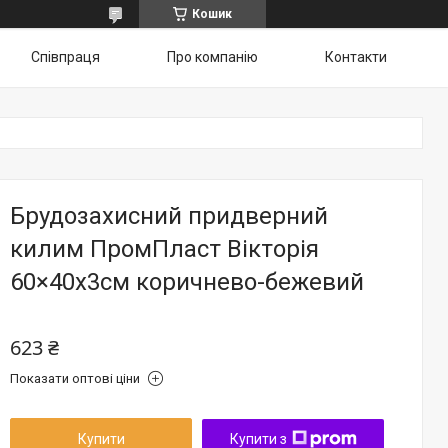
Кошик
Співпраця
Про компанію
Контакти
Брудозахисний придверний
килим ПромПласт Вікторія
60×40х3см коричнево-бежевий
623 ₴
Показати оптові ціни
Купити
Купити з