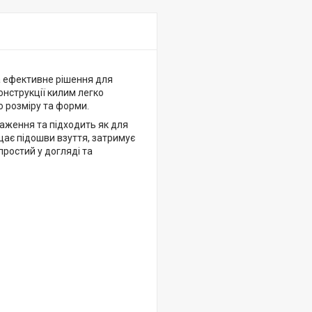
 ефективне рішення для
конструкції килим легко
 розміру та форми.
таження та підходить як для
щає підошви взуття, затримує
ростий у догляді та