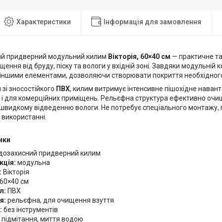
Характеристики
Інформація для замовлення
ий придверний модульний килим
Вікторія, 60×40 см
— практичне та
щення від бруду, піску та вологи у вхідній зоні. Завдяки модульній 
з іншими елементами, дозволяючи створювати покриття необхідного
зі зносостійкого
ПВХ
, килим витримує інтенсивне пішохідне наван
к і для комерційних приміщень. Рельєфна структура ефективно очи
 швидкому відведенню вологи. Не потребує спеціального монтажу, п
 використанні.
ики
дозахисний придверний килим
кція:
модульна
:
Вікторія
60×40 см
л:
ПВХ
я:
рельєфна, для очищення взуття
:
без інструментів
підмітання, миття водою