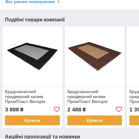
Всі умови повернення
Подібні товари компанії
Брудозахисний
Брудозахисний
Бру
придверний килим
придверний килим
прид
ПромПласт Вікторія
ПромПласт Вікторія
Пром
150×100х3см чорно-сірий
120×80х3см коричнево-
90×6
3 888
2 488
1 3
₴
₴
бежевий
Купити
Купити
Акційні пропозиції та новинки