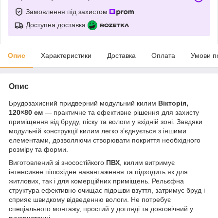
Замовлення під захистом
Доступна доставка
Опис
Характеристики
Доставка
Оплата
Умови п
Опис
Брудозахисний придверний модульний килим
Вікторія,
120×80 см
— практичне та ефективне рішення для захисту
приміщення від бруду, піску та вологи у вхідній зоні. Завдяки
модульній конструкції килим легко з’єднується з іншими
елементами, дозволяючи створювати покриття необхідного
розміру та форми.
Виготовлений зі зносостійкого
ПВХ
, килим витримує
інтенсивне пішохідне навантаження та підходить як для
житлових, так і для комерційних приміщень. Рельєфна
структура ефективно очищає підошви взуття, затримує бруд і
сприяє швидкому відведенню вологи. Не потребує
спеціального монтажу, простий у догляді та довговічний у
використанні.