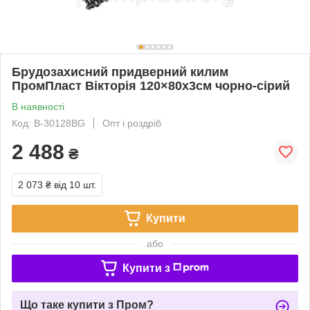
Брудозахисний придверний килим
ПромПласт Вікторія 120×80х3см чорно-сірий
В наявності
Код: В-30128BG
Опт і роздріб
2 488
₴
2 073 ₴
від 10 шт.
Купити
або
Купити з
Що таке купити з Пром?