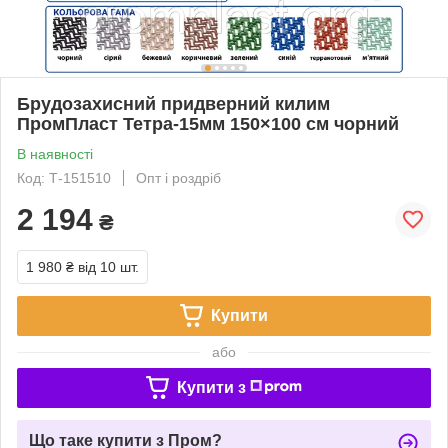
Брудозахисний придверний килим
ПромПласт Тетра-15мм 150×100 см чорний
В наявності
Код: Т-151510
Опт і роздріб
2 194
₴
1 980 ₴
від 10 шт.
Купити
або
Купити з
Що таке купити з Пром?