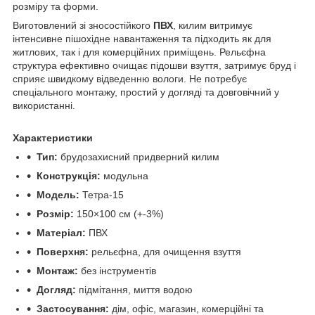
розміру та форми.
Виготовлений зі зносостійкого
ПВХ
, килим витримує
інтенсивне пішохідне навантаження та підходить як для
житлових, так і для комерційних приміщень. Рельєфна
структура ефективно очищає підошви взуття, затримує бруд і
сприяє швидкому відведенню вологи. Не потребує
спеціального монтажу, простий у догляді та довговічний у
використанні.
Характеристики
Тип:
брудозахисний придверний килим
Конструкція:
модульна
Модель:
Тетра-15
Розмір:
150×100 см (+-3%)
Матеріал:
ПВХ
Поверхня:
рельєфна, для очищення взуття
Монтаж:
без інструментів
Догляд:
підмітання, миття водою
Застосування:
дім, офіс, магазин, комерційні та