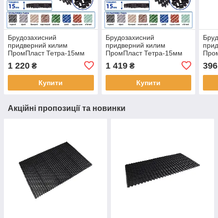
Брудозахисний
Брудозахисний
Бру
придверний килим
придверний килим
прид
ПромПласт Тетра-15мм
ПромПласт Тетра-15мм
Про
90×90 см Чорний
120×80 см чорний
60×4
1 220
1 419
396
₴
₴
Купити
Купити
Акційні пропозиції та новинки