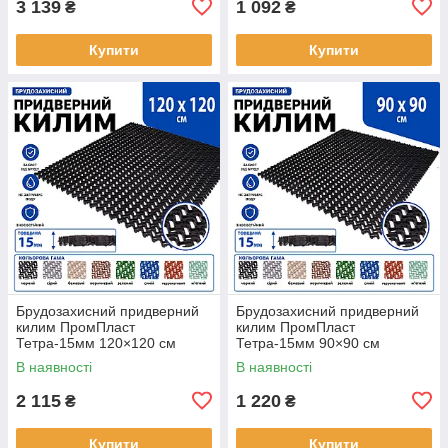
3 139
1 092
₴
₴
Купити
Купити
Брудозахисний придверний
Брудозахисний придверний
килим ПромПласт
килим ПромПласт
Тетра-15мм 120×120 см
Тетра-15мм 90×90 см
Чорний
Чорний
В наявності
В наявності
2 115
1 220
₴
₴
Купити
Купити