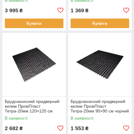
В наявності
В наявності
3 995
1 369
₴
₴
Купити
Купити
Брудозахисний придверний
Брудозахисний придверний
килим ПромПласт
килим ПромПласт
Тетра-20мм 120×120 см
Тетра-20мм 90×90 см чорний
чорний
В наявності
В наявності
2 682
1 553
₴
₴