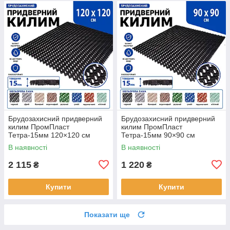
Брудозахисний придверний
Брудозахисний придверний
килим ПромПласт
килим ПромПласт
Тетра-15мм 120×120 см
Тетра-15мм 90×90 см
Чорний
Чорний
В наявності
В наявності
2 115
1 220
₴
₴
Купити
Купити
Показати ще