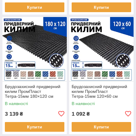
Купити
Купити
Брудозахисний придверний
Брудозахисний придверний
килим ПромПласт
килим ПромПласт
Тетра-15мм 180×120 см
Тетра-15мм 120×60 см
Чорний
Чорний
В наявності
В наявності
3 139
1 092
₴
₴
Купити
Купити