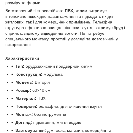
розміру та форми.
Виготовлений зі зносостійкого
ПВХ
, килим витримує
інтенсивне пішохідне навантаження та підходить як для
житлових, так і для комерційних приміщень. Рельєфна
структура ефективно очищає підошви взуття, затримує бруд і
сприяє швидкому відведенню вологи. Не потребує
спеціального монтажу, простий у догляді та довговічний у
використанні.
Характеристики
Тип:
брудозахисний придверний килим
Конструкція:
модульна
Модель:
Вікторія
Розмір:
60×40 см
Матеріал:
ПВХ
Поверхня:
рельєфна, для очищення взуття
Монтаж:
без інструментів
Догляд:
підмітання, миття водою
Застосування:
дім, офіс, магазин, комерційні та