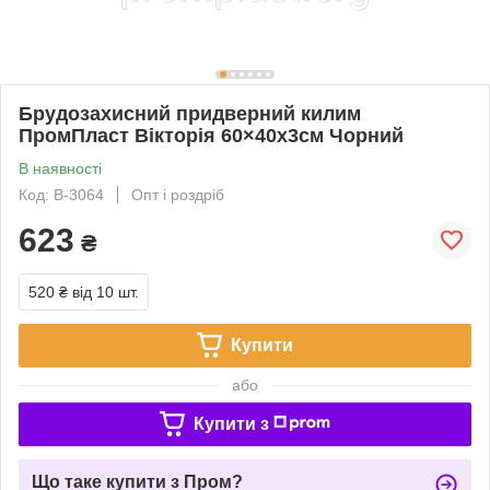
Брудозахисний придверний килим
ПромПласт Вікторія 60×40х3см Чорний
В наявності
Код: В-3064
Опт і роздріб
623
₴
520 ₴
від 10 шт.
Купити
або
Купити з
Що таке купити з Пром?