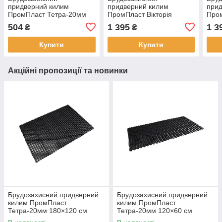
придверний килим
придверний килим
прид
ПромПласт Тетра-20мм
ПромПласт Вікторія
Пром
60×40 см чорний
90×60х3см Чорний
90×6
504
1 395
1 3
₴
₴
Купити
Купити
Акційні пропозиції та новинки
Брудозахисний придверний
Брудозахисний придверний
килим ПромПласт
килим ПромПласт
Тетра-20мм 180×120 см
Тетра-20мм 120×60 см
чорний
чорний