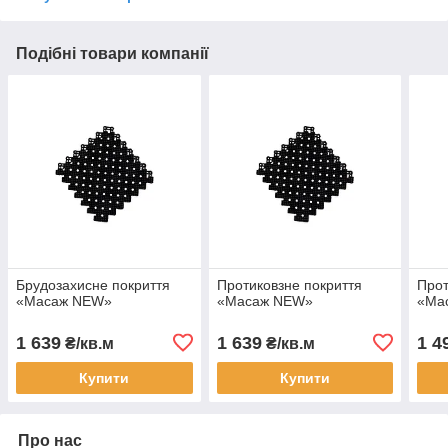
Подібні товари компанії
Брудозахисне покриття
Протиковзне покриття
Прот
«Масаж NEW»
«Масаж NEW»
«Ма
1 639
1 639
1 4
₴/кв.м
₴/кв.м
Купити
Купити
Про нас