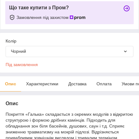
Що таке купити з Пром?
Замовлення під захистом
Колір
Чорний
Під замовлення
Опис
Характеристики
Доставка
Оплата
Умови п
Опис
Покриття «Галька» складається з окремих модулів з відкритою
структурою і формою дрібних камінців. Підходить для
обладнання зон біля басейнів, душових, саун і т.д. Сприяє
зниженню травматизму на мокрій підлозі. Відрізняється
привабливим зовнішнім виглядом і тривалим терміном