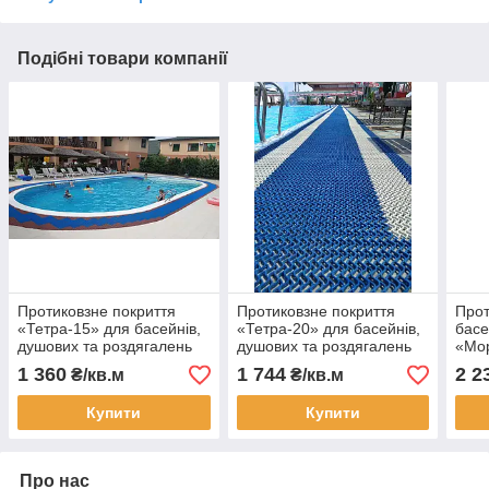
Подібні товари компанії
Протиковзне покриття
Протиковзне покриття
Прот
«Тетра-15» для басейнів,
«Тетра-20» для басейнів,
басе
душових та роздягалень
душових та роздягалень
«Мор
мм, 
1 360
1 744
2 2
₴/кв.м
₴/кв.м
Купити
Купити
Про нас