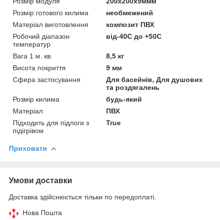
Розмір модуля
200x200x9ммм
Розмір готового килима
необмежений
Матеріал виготовлення
композит ПВХ
Робочий діапазон
від-40С до +50С
температур
Вага 1 м. кв.
8,5 кг
Висота покриття
9 мм
Сфера застосування
Для басейнів, Для душових
та роздягалень
Розмір килима
будь-який
Матеріал
ПВХ
Підходить для підлоги з
True
підігрівом
Приховати
Умови доставки
Доставка здійснюється тільки по передоплаті.
Нова Пошта