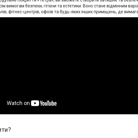
дульне покриття «Тетра», ви зможете створити затишне та безпеч
сім вимогам безпеки, гігієни та естетики. Воно стане відмінним варі
лів, фітнес-центрів, офісів та будь-яких інших приміщень, де вима
ити?