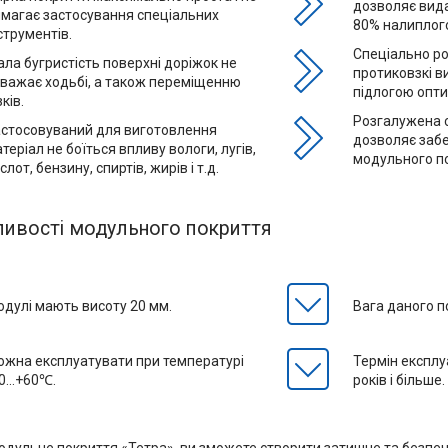
дозволяє вида
магає застосування спеціальних
80% налиплого
струментів.
Спеціально р
ла бугристість поверхні доріжок не
протиковзкі в
важає ходьбі, а також переміщенню
підлогою опт
зків.
Розгалужена 
астосовуваний для виготовлення
дозволяє заб
теріал не боїться впливу вологи, лугів,
модульного п
слот, бензину, спиртів, жирів і т.д.
ливості модульного покриття
дулі мають висоту 20 мм.
Вага даного по
жна експлуатувати при температурі
Термін експлу
0...+60℃.
років і більше.