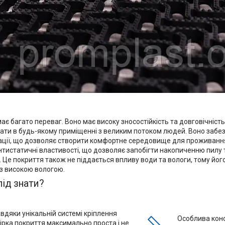
ає багато переваг. Воно має високу зносостійкість та довговічніст
ати в будь-якому приміщенні з великим потоком людей. Воно забез
ації, що дозволяє створити комфортне середовище для проживання т
нтистатичні властивості, що дозволяє запобігти накопиченню пилу 
. Це покриття також не піддається впливу води та вологи, тому йо
з високою вологою.
ід знати?
вдяки унікальній системі кріплення
Особлива конс
ірка покриття максимально проста і не