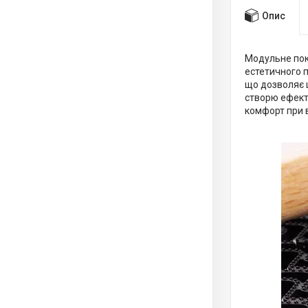
Опис
Модульне покр
естетичного п
що дозволяє 
створю ефект 
комфорт при 