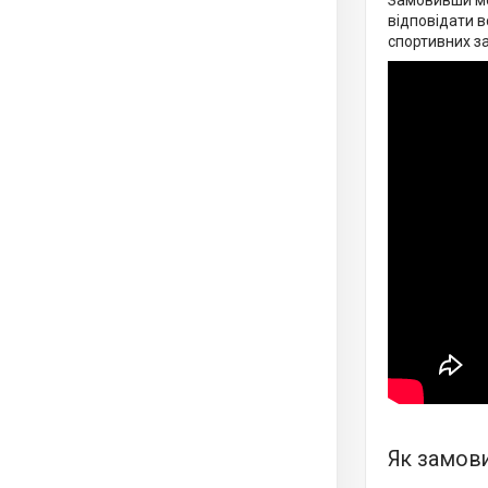
Замовивши мо
відповідати в
спортивних за
Як замов