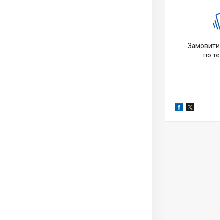
Замовити 
по т