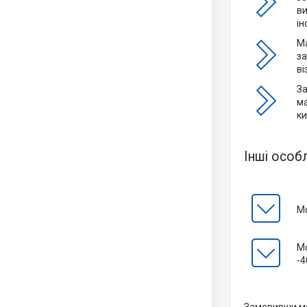
ви
ін
Ма
за
ві
З
ма
ки
Інші особ
Мо
Мо
-4