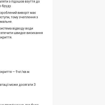
ляти з підошов взуття до
 бруду.
озроблений виворіт має
иступи, тому зчеплення з
имальне.
система відводу води
езпечити швидке висихання
окриття.
криття — 9 кг/кв.м.
атації може досягати 3