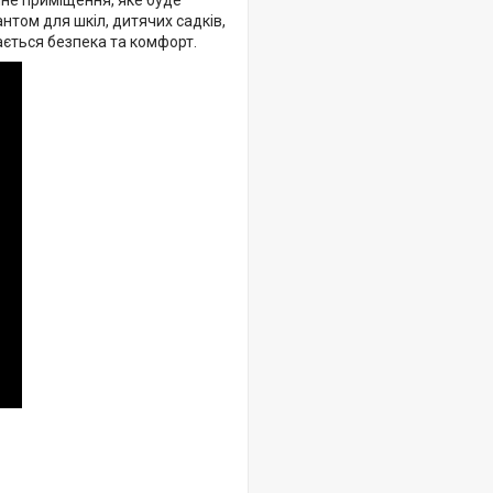
не приміщення, яке буде
антом для шкіл, дитячих садків,
гається безпека та комфорт.