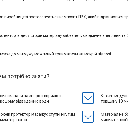
ри виробництві застосовується композит ПВХ, який відрізняється 
ротектор із двох сторін матеріалу забезпечує відмінне зчеплення з
нижує до мінімуму можливий травматизм на мокрій підлозі
м потрібно знати?
очні канали на звороті сприяють
Кожен модуль 
орошому відведенню води.
товщину 10 м
рхній протектор масажує ступні ніг, тим
Матеріал не б
мим зігріває їх.
миючих засобі