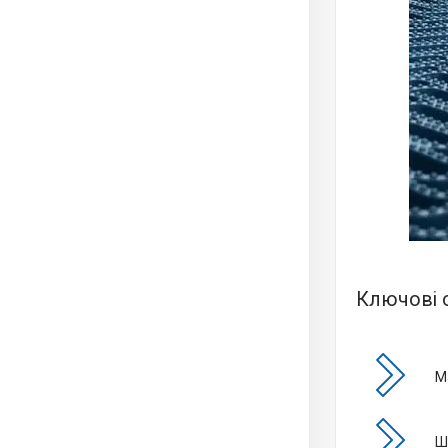
Ключові 
М
Ш