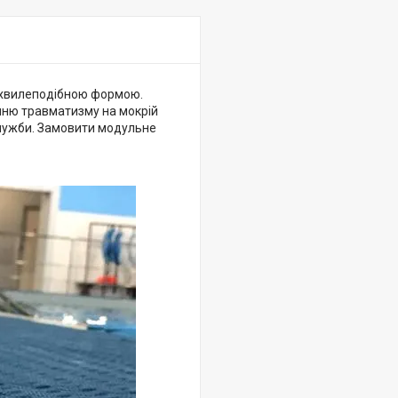
а хвилеподібною формою.
енню травматизму на мокрій
служби. Замовити модульне