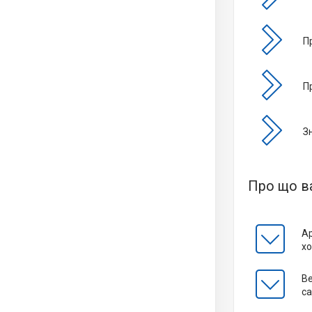
П
П
З
Про що ва
Ар
х
Ве
са