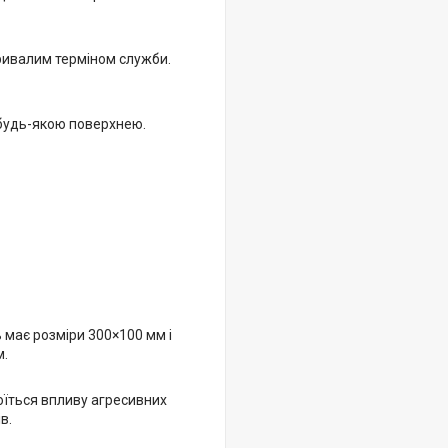
тривалим терміном служби.
 будь-якою поверхнею.
має розміри 300×100 мм і
м.
оїться впливу агресивних
в.