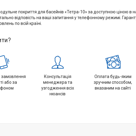
дульне покриття для басейнів «Тетра-10» за доступною ціною в на
ально відповість на ваші запитання у телефонному режимі. Гаран
влень по всій країні.
ити?
 замовлення
Консультація
Оплата будь-яким
ті або за
менеджера та
зручним способом,
ефоном
узгодження всіх
вказаним на сайті
нюансів