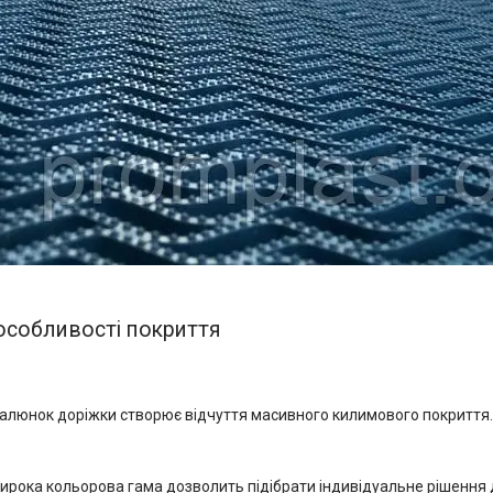
особливості покриття
алюнок доріжки створює відчуття масивного килимового покриття
ирока кольорова гама дозволить підібрати індивідуальне рішення 