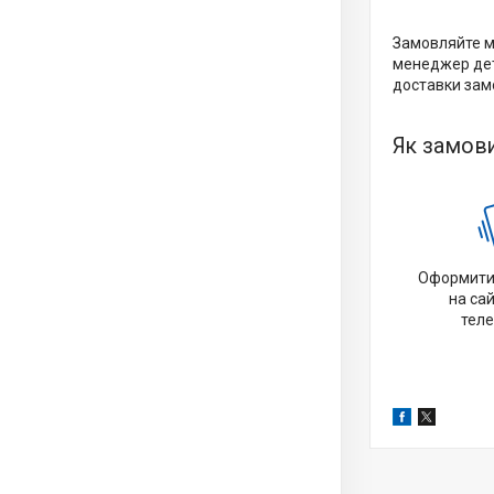
Замовляйте мо
менеджер дет
доставки замо
Як замов
Оформити
на сай
тел