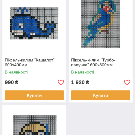
Піксель-килим "Кашалот"
Піксель-килим "Турбо-
600х400мм
папужка" 600х800мм
В наявності
В наявності
990
1 920
₴
₴
Купити
Купити